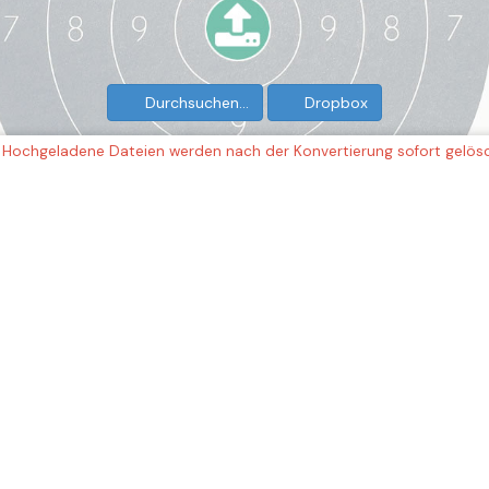
Durchsuchen…
Dropbox
Hochgeladene Dateien werden nach der Konvertierung sofort gelösc