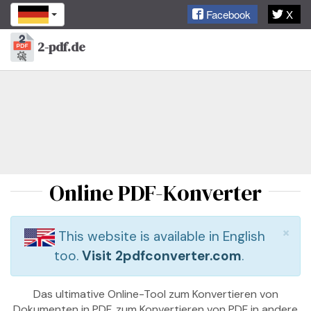
Facebook
X
2-pdf.de
Toggl
naviga
Online PDF-Konverter
x
×
This website is available in English
too.
Visit 2pdfconverter.com
.
Das ultimative Online-Tool zum Konvertieren von
Dokumenten in PDF, zum Konvertieren von PDF in andere